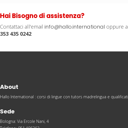
Hai Bisogno di assistenza?
Contattaci all'email
info@hallo.international
oppure a
353 435 0242
About
Hallo International : corsi di lingue con tutors madrelingua e qualific
Sede
Bologna: Via Ercole Nani, 4