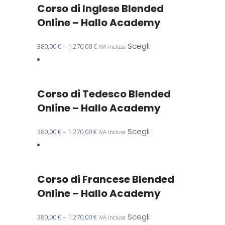
Corso di Inglese Blended
varianti.
Le
Online – Hallo Academy
opzioni
possono
Questo
Scegli
380,00
€
–
1.270,00
€
IVA inclusa
essere
prodotto
scelte
ha
nella
più
Corso di Tedesco Blended
pagina
varianti.
del
Le
Online – Hallo Academy
prodotto
opzioni
possono
Questo
Scegli
380,00
€
–
1.270,00
€
IVA inclusa
essere
prodotto
scelte
ha
nella
più
Corso di Francese Blended
pagina
varianti.
del
Le
Online – Hallo Academy
prodotto
opzioni
possono
Questo
Scegli
380,00
€
–
1.270,00
€
IVA inclusa