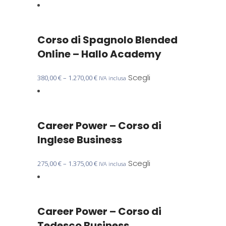
essere
prodotto
scelte
ha
nella
più
Corso di Spagnolo Blended
pagina
varianti.
del
Le
Online – Hallo Academy
prodotto
opzioni
possono
Questo
Scegli
380,00
€
–
1.270,00
€
IVA inclusa
essere
prodotto
scelte
ha
nella
più
Career Power – Corso di
pagina
varianti.
del
Le
Inglese Business
prodotto
opzioni
possono
Questo
Scegli
275,00
€
–
1.375,00
€
IVA inclusa
essere
prodotto
scelte
ha
nella
più
Career Power – Corso di
pagina
varianti.
del
Le
Tedesco Business