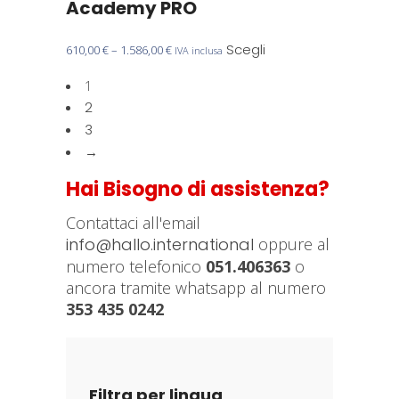
Academy PRO
Questo
Scegli
610,00
€
–
1.586,00
€
IVA inclusa
prodotto
1
ha
2
più
3
varianti.
→
Le
opzioni
Hai Bisogno di assistenza?
possono
essere
Contattaci all'email
scelte
info@hallo.international
oppure al
nella
numero telefonico
051.406363
o
pagina
ancora tramite whatsapp al numero
del
353 435 0242
prodotto
Filtra per lingua