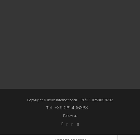
Copyright © Hallo International – P.I./C.F. 02590971202
Tel: +39 051.406363
Follow us