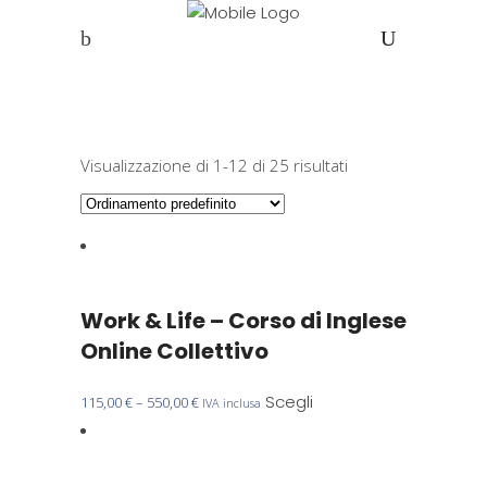
Visualizzazione di 1-12 di 25 risultati
Work & Life – Corso di Inglese
Online Collettivo
Questo
Scegli
115,00
€
–
550,00
€
IVA inclusa
prodotto
ha
più