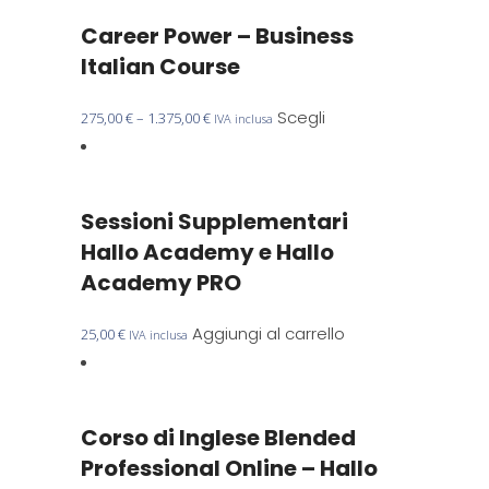
nella
più
Career Power – Business
pagina
varianti.
del
Le
Italian Course
prodotto
opzioni
possono
Questo
Scegli
275,00
€
–
1.375,00
€
IVA inclusa
essere
prodotto
scelte
ha
nella
più
Sessioni Supplementari
pagina
varianti.
del
Le
Hallo Academy e Hallo
prodotto
opzioni
Academy PRO
possono
essere
Aggiungi al carrello
25,00
€
IVA inclusa
scelte
nella
pagina
del
Corso di Inglese Blended
prodotto
Professional Online – Hallo