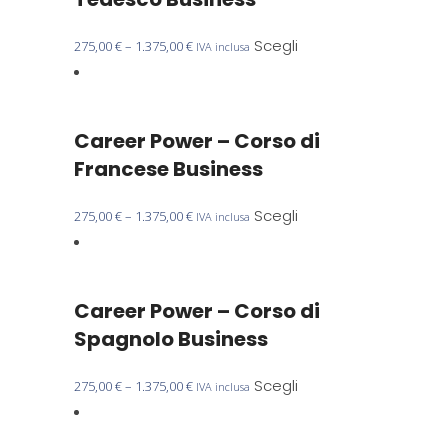
prodotto
opzioni
possono
Questo
Scegli
275,00
€
–
1.375,00
€
IVA inclusa
essere
prodotto
scelte
ha
nella
più
Career Power – Corso di
pagina
varianti.
del
Le
Francese Business
prodotto
opzioni
possono
Questo
Scegli
275,00
€
–
1.375,00
€
IVA inclusa
essere
prodotto
scelte
ha
nella
più
Career Power – Corso di
pagina
varianti.
del
Le
Spagnolo Business
prodotto
opzioni
possono
Questo
Scegli
275,00
€
–
1.375,00
€
IVA inclusa
essere
prodotto
scelte
ha