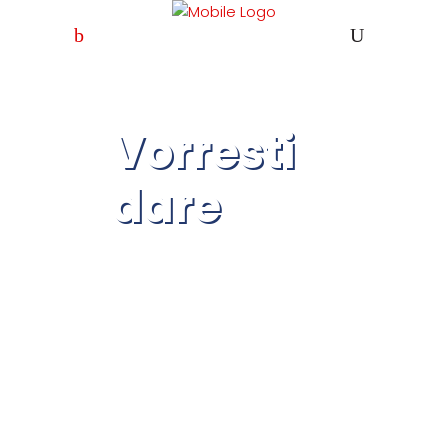
Vorresti
dare