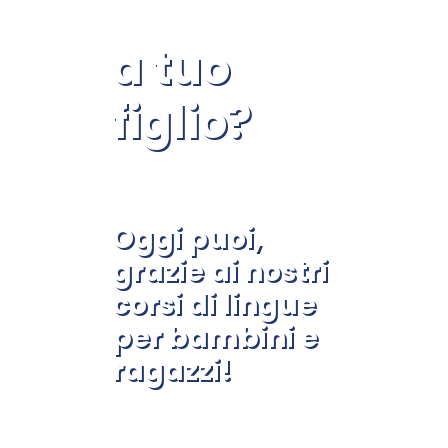
a tuo
figlio?
Oggi puoi,
grazie ai nostri
corsi di lingue
per bambini e
ragazzi!