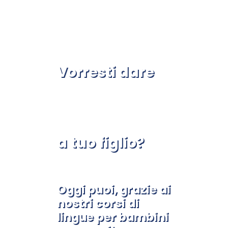
Vorresti dare
a tuo figlio?
Oggi puoi, grazie ai
nostri corsi di
lingue per bambini