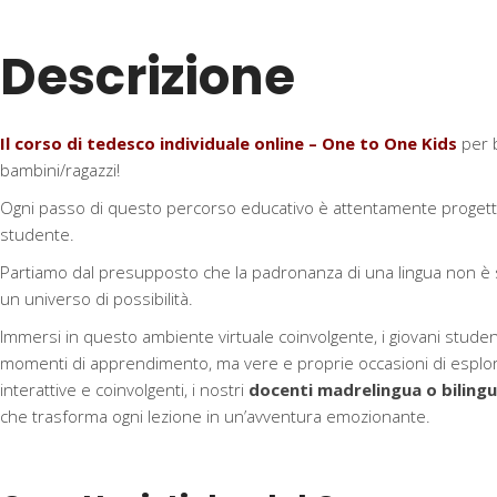
-
One
Descrizione
to
One
Kids!
Il corso di tedesco individuale online – One to One Kids
per b
5-
bambini/ragazzi!
16
anni
Ogni passo di questo percorso educativo è attentamente progettat
quantità
studente.
Partiamo dal presupposto che la padronanza di una lingua non è s
un universo di possibilità.
Immersi in questo ambiente virtuale coinvolgente, i giovani stude
momenti di apprendimento, ma vere e proprie occasioni di esplorazi
interattive e coinvolgenti, i nostri
docenti madrelingua o biling
che trasforma ogni lezione in un’avventura emozionante.