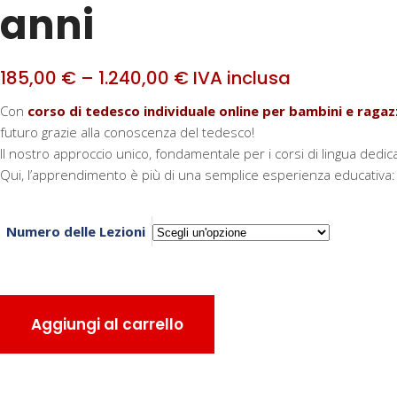
anni
185,00
€
–
1.240,00
€
IVA inclusa
Con
corso di tedesco individuale online per bambini e ragaz
futuro grazie alla conoscenza del tedesco!
Il nostro approccio unico, fondamentale per i corsi di lingua dedicat
Qui, l’apprendimento è più di una semplice esperienza educativa
Numero delle Lezioni
Corso
Aggiungi al carrello
di
Tedesco
Individuale
Online