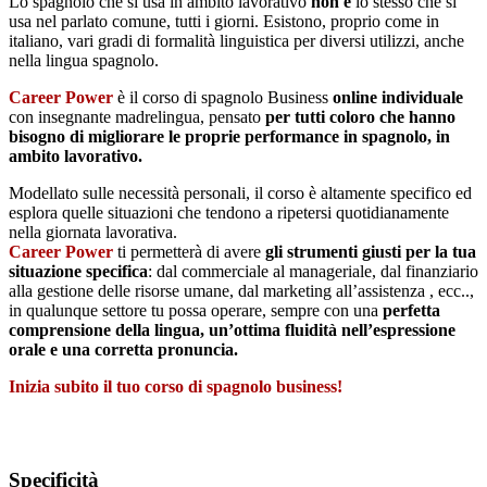
Business
Lo spagnolo che si usa in ambito lavorativo
non è
lo stesso che si
quantità
usa nel parlato comune, tutti i giorni. Esistono, proprio come in
italiano, vari gradi di formalità linguistica per diversi utilizzi, anche
nella lingua spagnolo.
Career Power
è il corso di spagnolo Business
online individuale
con insegnante madrelingua, pensato
per tutti coloro che hanno
bisogno di migliorare le proprie performance in spagnolo, in
ambito lavorativo.
Modellato sulle necessità personali, il corso è altamente specifico ed
esplora quelle situazioni che tendono a ripetersi quotidianamente
nella giornata lavorativa.
Career Power
ti permetterà di avere
gli strumenti giusti per la tua
situazione specifica
: dal commerciale al manageriale, dal finanziario
alla gestione delle risorse umane, dal marketing all’assistenza , ecc..,
in qualunque settore tu possa operare, sempre con una
perfetta
comprensione della lingua, un’ottima fluidità nell’espressione
orale e una corretta pronuncia.
Inizia subito il tuo corso di spagnolo business!
Specificità