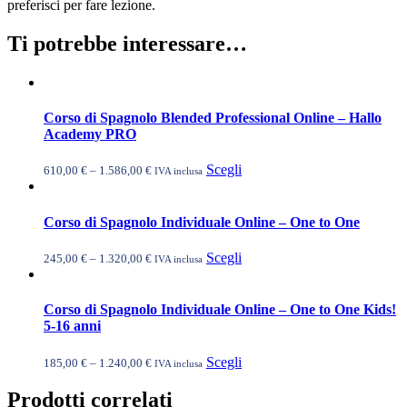
preferisci per fare lezione.
Ti potrebbe interessare…
Corso di Spagnolo Blended Professional Online – Hallo
Academy PRO
Questo
Scegli
610,00
€
–
1.586,00
€
IVA inclusa
prodotto
ha
più
Corso di Spagnolo Individuale Online – One to One
varianti.
Le
Questo
Scegli
245,00
€
–
1.320,00
€
IVA inclusa
opzioni
prodotto
possono
ha
essere
più
Corso di Spagnolo Individuale Online – One to One Kids!
scelte
varianti.
5-16 anni
nella
Le
pagina
opzioni
Questo
Scegli
185,00
€
–
1.240,00
€
del
IVA inclusa
possono
prodotto
prodotto
essere
ha
Prodotti correlati
scelte