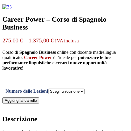
Career Power – Corso di Spagnolo
Business
275,00
€
–
1.375,00
€
IVA inclusa
Corso di
Spagnolo Business
online con docente madrelingua
qualificato,
Career Power
è l’ideale per
potenziare le tue
performance linguistiche e crearti nuove opportunità
lavorative!
Numero delle Lezioni
Career
Aggiungi al carrello
Power
-
Corso
Descrizione
di
Spagnolo