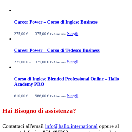
più
nella
varianti.
pagina
Le
del
opzioni
prodotto
Career Power – Corso di Inglese Business
possono
essere
scelte
Questo
Scegli
275,00
€
–
1.375,00
€
IVA inclusa
nella
prodotto
pagina
ha
del
più
Career Power – Corso di Tedesco Business
prodotto
varianti.
Le
Questo
Scegli
275,00
€
–
1.375,00
€
IVA inclusa
opzioni
prodotto
possono
ha
essere
più
Corso di Inglese Blended Professional Online – Hallo
scelte
varianti.
Academy PRO
nella
Le
pagina
opzioni
Questo
Scegli
610,00
€
–
1.586,00
€
del
IVA inclusa
possono
prodotto
prodotto
essere
ha
scelte
Hai Bisogno di assistenza?
più
nella
varianti.
pagina
Le
del
Contattaci all'email
info@hallo.international
oppure al
opzioni
prodotto