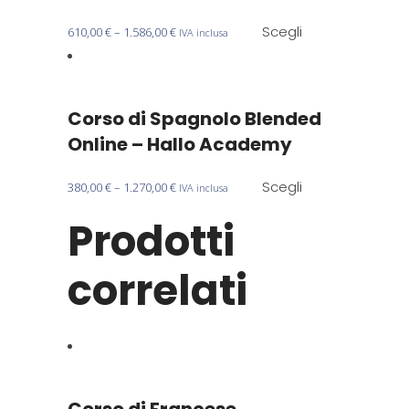
possono
essere
Questo
Scegli
610,00
€
–
1.586,00
€
IVA inclusa
scelte
prodotto
nella
ha
pagina
più
del
Corso di Spagnolo Blended
varianti.
prodotto
Le
Online – Hallo Academy
opzioni
possono
Questo
Scegli
380,00
€
–
1.270,00
€
IVA inclusa
essere
prodotto
Prodotti
scelte
ha
nella
più
correlati
pagina
varianti.
del
Le
prodotto
opzioni
possono
essere
scelte
nella