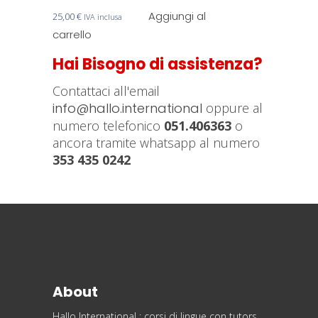
essere
Aggiungi al
25,00
€
IVA inclusa
scelte
carrello
nella
Hai Bisogno di assistenza?
pagina
del
Contattaci all'email
prodotto
info@hallo.international
oppure al
numero telefonico
051.406363
o
ancora tramite whatsapp al numero
353 435 0242
About
Hallo International : corsi di lingue con tutors