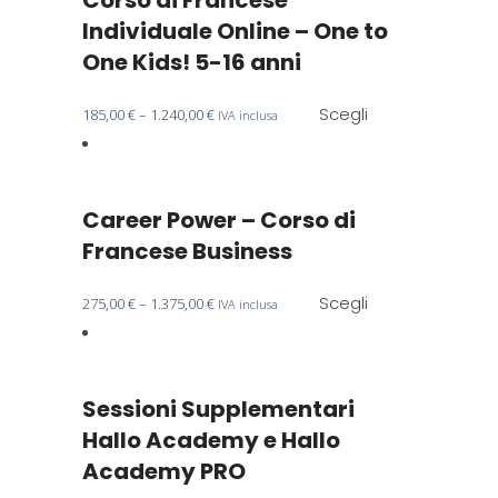
Corso di Francese
pagina
Individuale Online – One to
del
One Kids! 5-16 anni
prodotto
Questo
Scegli
185,00
€
–
1.240,00
€
IVA inclusa
prodotto
ha
più
Career Power – Corso di
varianti.
Le
Francese Business
opzioni
possono
Questo
Scegli
275,00
€
–
1.375,00
€
IVA inclusa
essere
prodotto
scelte
ha
nella
più
Sessioni Supplementari
pagina
varianti.
del
Le
Hallo Academy e Hallo
prodotto
opzioni
Academy PRO
possono