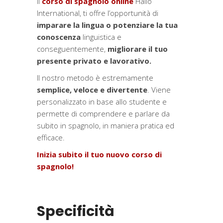
Il
corso di spagnolo online
Hallo
to
International, ti offre l’opportunità di
One
imparare la lingua o potenziare la tua
quantità
conoscenza
linguistica e
conseguentemente,
migliorare il tuo
presente privato e lavorativo.
Il nostro metodo è estremamente
semplice, veloce e divertente
. Viene
personalizzato in base allo studente e
permette di comprendere e parlare da
subito in spagnolo, in maniera pratica ed
efficace.
Inizia subito il tuo nuovo corso di
spagnolo!
Specificità