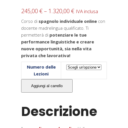
245,00
€
–
1.320,00
€
IVA inclusa
Corso di
spagnolo individuale online
con
docente madrelingua qualificato. Ti
permetterà di
potenziare le tue
performance linguistiche e creare
nuove opportunità, sia nella vita
privata che lavorativa!
Numero delle
Lezioni
Corso
Aggiungi al carrello
di
Spagnolo
Individuale
Descrizione
Online
-
One