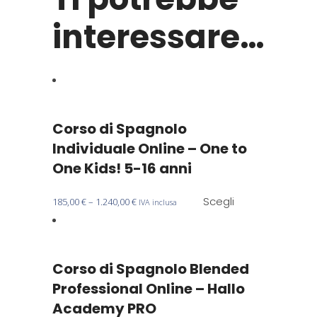
interessare…
Corso di Spagnolo
Individuale Online – One to
One Kids! 5-16 anni
Questo
Scegli
185,00
€
–
1.240,00
€
IVA inclusa
prodotto
ha
più
Corso di Spagnolo Blended
varianti.
Le
Professional Online – Hallo
opzioni
Academy PRO