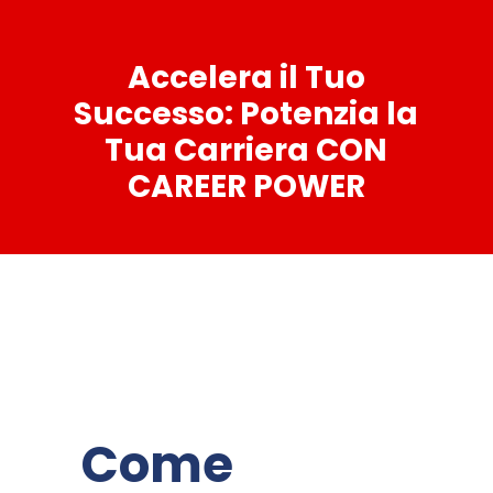
Accelera il Tuo
Successo: Potenzia la
Tua Carriera CON
CAREER POWER
Come