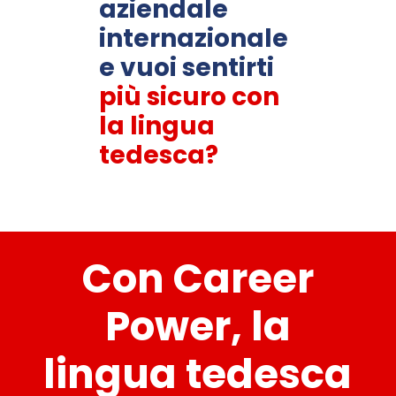
aziendale
internazionale
e vuoi sentirt
i
più sicuro con
la lingua
tedesca?
Con Career
Power, la
lingua tedesca