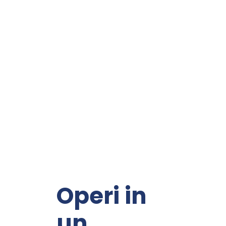
Operi in
un