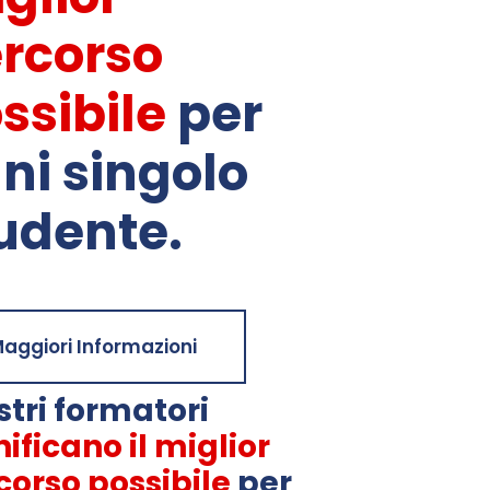
rcorso
ssibile
per
ni singolo
udente.
aggiori Informazioni
stri formatori
ificano il miglior
corso possibile
per