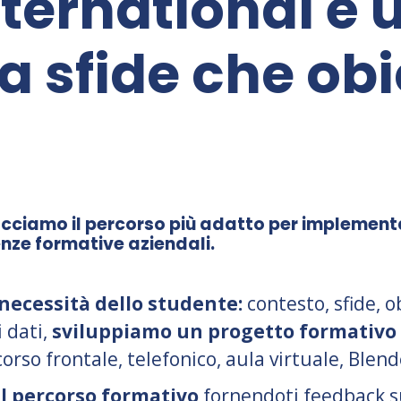
nternational è 
a sfide che obi
acciamo il percorso più adatto per implemen
genze formative aziendali.
necessità dello studente:
contesto, sfide, ob
 dati,
sviluppiamo un progetto formativo
corso frontale, telefonico, aula virtuale, Blen
l percorso formativo
fornendoti feedback sui