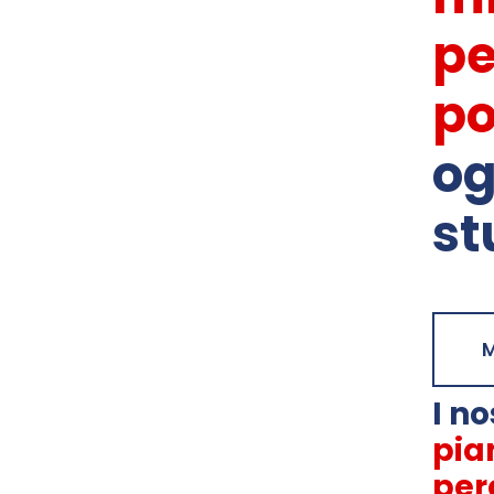
pe
po
og
st
M
I no
pian
per