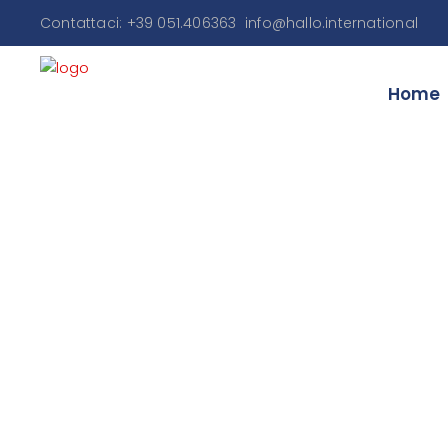
Contattaci: +39 051.406363
info@hallo.international
Home
Pia
per