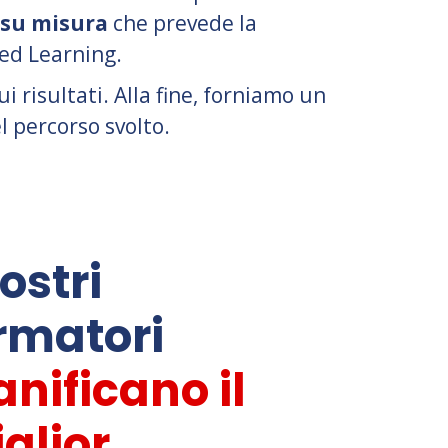
 su misura
che prevede la
ded Learning.
 risultati. Alla fine, forniamo un
l percorso svolto.
nostri
rmatori
anificano il
glior