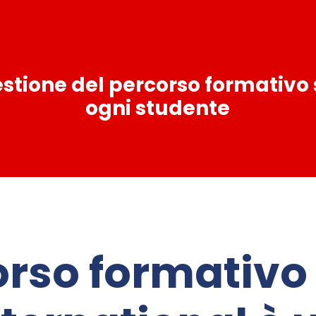
gestione del percorso formativo
ogni studente
orso formativo