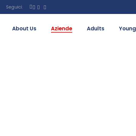
Seguici:
About Us
Aziende
Adults
Young
nificazione del
corso formati