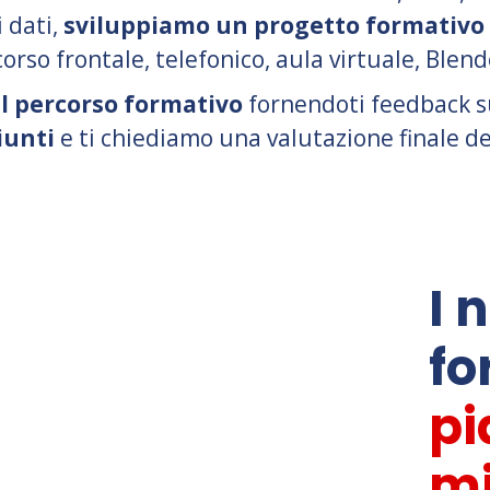
 dati,
sviluppiamo un progetto formativo
corso frontale, telefonico, aula virtuale, Blen
l percorso formativo
fornendoti feedback sui
iunti
e ti chiediamo una valutazione finale de
I 
fo
pi
mi