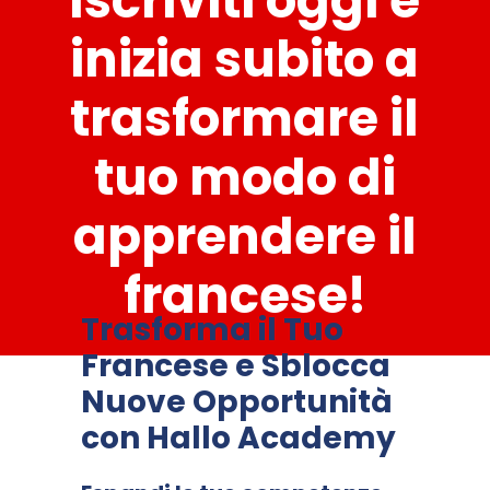
Iscriviti oggi e
inizia subito a
trasformare il
tuo modo di
apprendere il
francese!
Trasforma il Tuo
Francese e Sblocca
Nuove Opportunità
con Hallo Academy