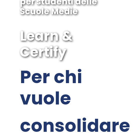
per studenti delle
Scuole Medie
Learn &
Certify
Per chi
vuole
consolidare