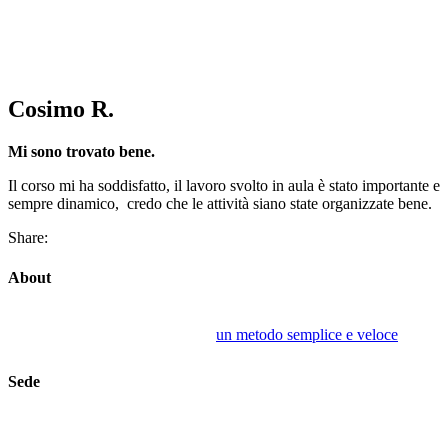
Cosimo R.
Mi sono trovato bene.
Il corso mi ha soddisfatto, il lavoro svolto in aula è stato importante e
sempre dinamico, credo che le attività siano state organizzate bene.
Share:
About
Hallo International : corsi di lingue con tutors madrelingua e
qualificati, che hanno sviluppato
un metodo semplice e veloce
per
l’apprendimento delle lingue.
Sede
Bologna: Via Ercole Nani, 4
Telefono: 051.406363