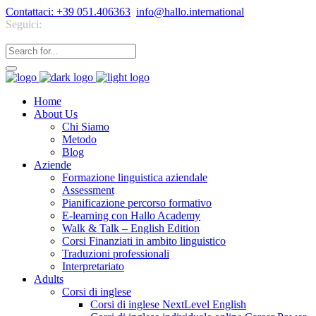
Contattaci: +39 051.406363
info@hallo.international
Seguici:
Home
About Us
Chi Siamo
Metodo
Blog
Aziende
Formazione linguistica aziendale
Assessment
Pianificazione percorso formativo
E-learning con Hallo Academy
Walk & Talk – English Edition
Corsi Finanziati in ambito linguistico
Traduzioni professionali
Interpretariato
Adults
Corsi di inglese
Corsi di inglese NextLevel English