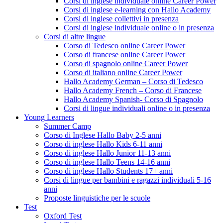
Corsi di inglese individuale online Career Power
Corsi di inglese e-learning con Hallo Academy
Corsi di inglese collettivi in presenza
Corsi di inglese individuale online o in presenza
Corsi di altre lingue
Corso di Tedesco online Career Power
Corso di francese online Career Power
Corso di spagnolo online Career Power
Corso di italiano online Career Power
Hallo Academy German – Corso di Tedesco
Hallo Academy French – Corso di Francese
Hallo Academy Spanish- Corso di Spagnolo
Corsi di lingue individuali online o in presenza
Young Learners
Summer Camp
Corso di Inglese Hallo Baby 2-5 anni
Corso di inglese Hallo Kids 6-11 anni
Corso di inglese Hallo Junior 11-13 anni
Corso di inglese Hallo Teens 14-16 anni
Corso di inglese Hallo Students 17+ anni
Corsi di lingue per bambini e ragazzi individuali 5-16
anni
Proposte linguistiche per le scuole
Test
Oxford Test