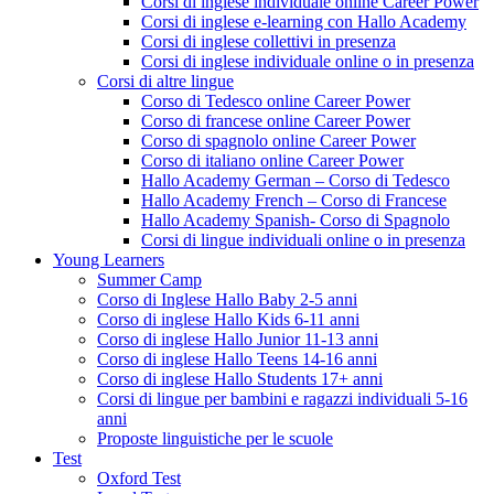
Corsi di inglese individuale online Career Power
Corsi di inglese e-learning con Hallo Academy
Corsi di inglese collettivi in presenza
Corsi di inglese individuale online o in presenza
Corsi di altre lingue
Corso di Tedesco online Career Power
Corso di francese online Career Power
Corso di spagnolo online Career Power
Corso di italiano online Career Power
Hallo Academy German – Corso di Tedesco
Hallo Academy French – Corso di Francese
Hallo Academy Spanish- Corso di Spagnolo
Corsi di lingue individuali online o in presenza
Young Learners
Summer Camp
Corso di Inglese Hallo Baby 2-5 anni
Corso di inglese Hallo Kids 6-11 anni
Corso di inglese Hallo Junior 11-13 anni
Corso di inglese Hallo Teens 14-16 anni
Corso di inglese Hallo Students 17+ anni
Corsi di lingue per bambini e ragazzi individuali 5-16
anni
Proposte linguistiche per le scuole
Test
Oxford Test