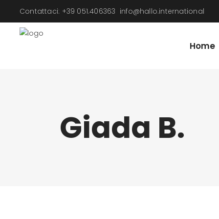
Contattaci: +39 051.406363
info@hallo.international
Home
Giada B.