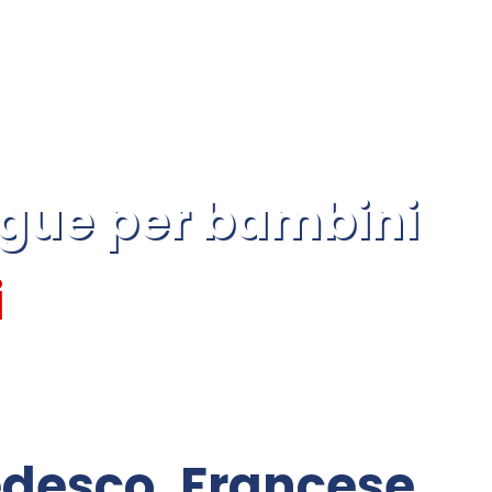
ingue per bambini
i
edesco, Francese,