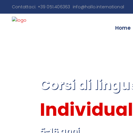
Contattaci: +39 051.406363
info@hallo.international
Home
Corsi di ling
Individual
5-16 anni