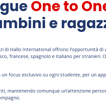
ingue
One to On
mbini e ragaz
zi di Hallo International offrono l
’
opportunità di 
sco, francese, spagnolo e italiano per stranieri. 
on un focus esclusivo su ogni studente, per un a
enti, mantenendo comunque un
’
attenzione persona
compagno.