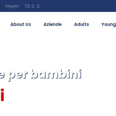
Seguici:
About Us
Aziende
Adults
Young
ue per bambini
i