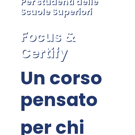
Per studenti delle
Scuole Superiori
Focus &
Certify
Un corso
pensato
per chi