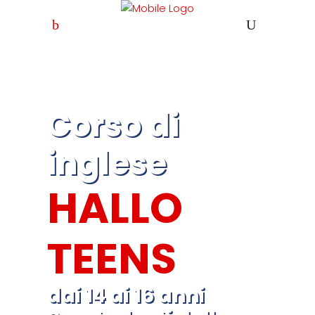
Corso di
inglese
HALLO
TEENS
dai 14 ai 16 anni