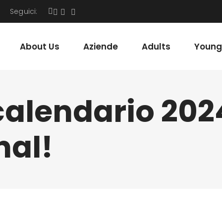
Seguici:
About Us
Aziende
Adults
Young
 calendario 202
nal!