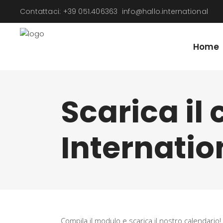
Contattaci: +39 051.406363
info@hallo.international
Home
Scarica il
Internatio
Compila il modulo e scarica il nostro calendario!