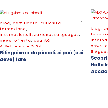
blog
,
certificato
,
curiosità
,
blog
,
c
formazione
,
formaz
internazionalizzazione
,
Languages
,
interna
news
,
offerta
,
qualità
news
,
o
4 Settembre 2024
6 Agos
Bilinguismo da piccoli: si può (e si
Scopri
deve) fare!
Hallo I
Accad