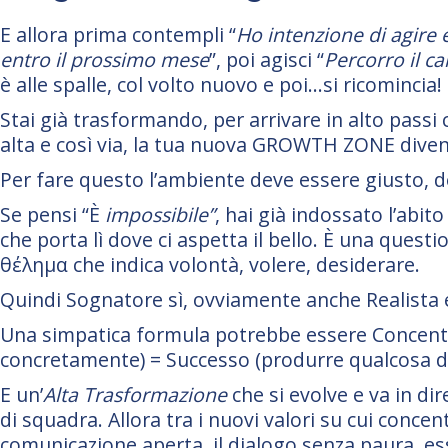
E allora prima contempli “
Ho intenzione di agire 
entro il prossimo mese
”, poi agisci “
Percorro il c
è alle spalle, col volto nuovo e poi…si ricomincia!
Stai già trasformando, per arrivare in alto passi 
alta e così via, la tua nuova GROWTH ZONE diven
Per fare questo l’ambiente deve essere giusto
Se pensi “È
impossibile”
, hai già indossato l’abit
che porta lì dove ci aspetta il bello. È una quest
θέλημα che indica volontà, volere, desiderare.
Quindi Sognatore sì, ovviamente anche Realista e
Una simpatica formula potrebbe essere Concentra
concretamente) = Successo (produrre qualcosa di 
E un’
Alta
Trasformazione
che si evolve e va in di
di squadra. Allora tra i nuovi valori su cui concentr
comunicazione aperta, il dialogo senza paura, ess