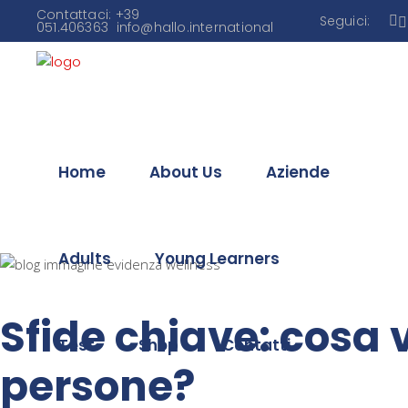
Contattaci: +39
Seguici:
051.406363
info@hallo.international
Home
About Us
Aziende
Adults
Young Learners
Sfide chiave: cosa 
Test
Shop
Contatti
persone?