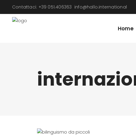
Contattaci: +39 051.406363
info@hallo.international
Home
internazio