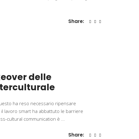
Share:
keover delle
terculturale
i. Questo ha reso necessario ripensare
e il lavoro smart ha abbattuto le barriere
cross-cultural communication è
Share: