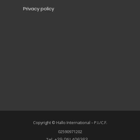
Privacy policy
Copyright © Hallo International – P.I./C.F.
02590971202
Tel: +39 051.406363