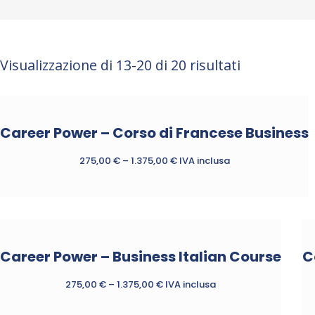
Visualizzazione di 13-20 di 20 risultati
Career Power – Corso di Francese Business
275,00
€
–
1.375,00
€
IVA inclusa
Questo
prodotto
ha
più
Career Power – Business Italian Course
C
varianti.
Le
275,00
€
–
1.375,00
€
IVA inclusa
opzioni
possono
Questo