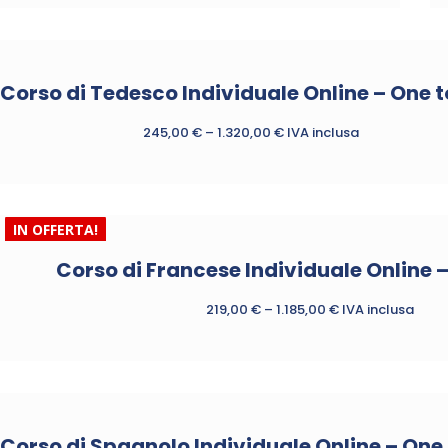
essere
prodotto
scelte
ha
nella
più
pagina
Corso di Tedesco Individuale Online – One 
varianti.
del
Le
prodotto
245,00
€
–
1.320,00
€
IVA inclusa
opzioni
possono
Questo
essere
prodotto
scelte
ha
IN OFFERTA!
nella
più
pagina
varianti.
Corso di Francese Individuale Online 
del
Le
prodotto
219,00
€
–
1.185,00
€
IVA inclusa
opzioni
possono
Questo
essere
prodotto
scelte
ha
nella
più
pagina
Corso di Spagnolo Individuale Online – One
varianti.