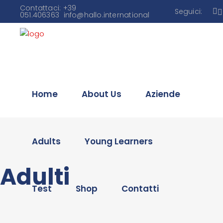
Contattaci: +39
Seguici:
051.406363
info@hallo.international
Home
About Us
Aziende
Adults
Young Learners
Adulti
Test
Shop
Contatti